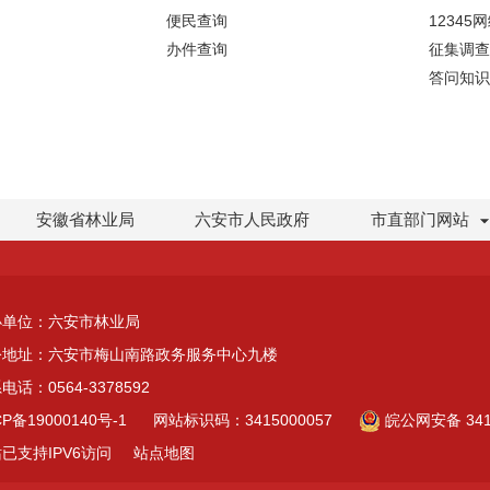
便民查询
12345
办件查询
征集调查
答问知识
安徽省林业局
六安市人民政府
市直部门网站
办单位：六安市林业局
公地址：六安市梅山南路政务服务中心九楼
电话：0564-3378592
CP备19000140号-1
网站标识码：3415000057
皖公网安备 3415
已支持IPV6访问
站点地图