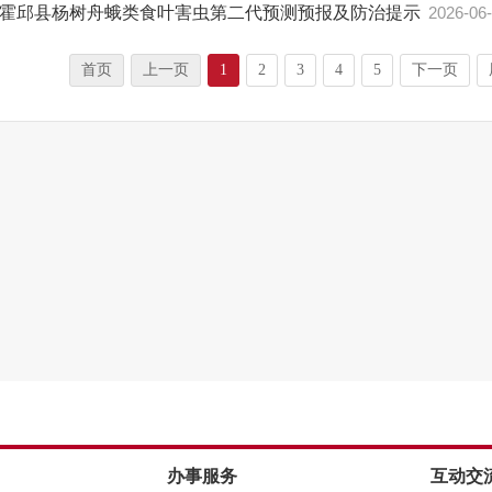
霍邱县杨树舟蛾类食叶害虫第二代预测预报及防治提示
2026-06
首页
上一页
1
2
3
4
5
下一页
办事服务
互动交