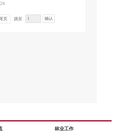
-24
确认
尾页
跳至
流
林业工作