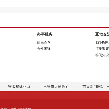
（三）申请方式
申请人填写《六安市政府信息公开申请表》（以下简称申
下载，申请表复印有效。
申请人可以通过以下方式提出申请：
1．信函。通过信函提出申请的，应填写申请表，收信人名
办事服务
互动交
封正面左下角显著位置注明“政府信息公开申请”，本机关只接
便民查询
12345
长安南路
市政务服务
中心
9
楼
林业局办公
室
；联系电话：
0564
办件查询
征集调查
2．当面提交。通过当面提交申请的，请提前电话联系确认
答问知识
地址：
六安市长安南路
市政务服务
中心
9
楼
林业局办公
室
。
办公时间：周一至周五工作时间（上午
8:00-12:00；下午
联系电话：
3378827
。
3．传真。通过传真提出申请的，应填写申请表，并在传真
安徽省林业局
六安市人民政府
市直部门网站
公开申请”和传真总页数，发送传真后应电话联系进行确认。传真号码
4．网页申请。请登录六安市政府门户网站——
六安市林
公开栏目提交申请。