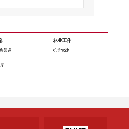
请表），申请表可以在本指南末尾处
称请注明“
六安市林业局
”，并在信
流
林业工作
收中国邮政寄件。通信地址：
六安市
网络渠道
机关党建
—
3378827
；邮政编码：
237000。
。
库
14:30-17:30，节假日除外）。
第一页正面显著位置注明“政府信息
：0564-337
8584
。
业局
子站政府信息公开专栏的依申请