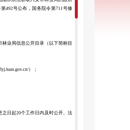
令第
492号公布，国务院令第711号修
市林业局
信息公开目录（以下简称目
//lyj.luan.gov.cn/）；
更之日起
20个工作日内及时公开。法