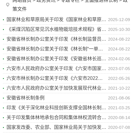
网站首页
>
政务资讯
>
专题专栏
>
全面推进林长制
>
政
策文件
国家林业和草原局关于印发《国家林业和草原局关于促进林下经济发展的若干措施》的通知
2025-12-09
《采煤沉陷区常见沉水植物栽培技术规程》省级技术标准出台
2025-10-30
安徽省林长制办公室关于印发《林长制监督员工作办法（试行）》的通知
2024-08-22
安徽省林长制办公室关于印发《林长制“一单一函一检查”工作制度（试行）》的通知
2024-08-22
安徽省林长制办公室关于印发《安徽省林长巡林制度》的通知
2024-02-06
六安市人民政府办公室关于印发《六安市国家储备林项目建设实施方案》的通知
2023-07-05
六安市林长制办公室关于印发《六安市2022年林长制改革工作要点》的通知
2022-05-26
六安市人民政府办公室关于加快发展现代林业经济助推乡村振兴有关事项的通知
2021-10-22
安徽省林长制条例
2021-08-06
印发《关于深化林业科技创新支撑全国林长制改革示范区建设的实施意见》的通知
2021-03-25
关于印发集体林地承包合同和集体林权流转合同示范文本的通知
2020-08-14
国家发改委、农业部、国家林业局关于加快发展农业循环经济的指导意见
2020-07-08