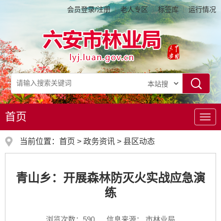
会员登录/注册
老人专区
标签库
运行情况
首页
导
航
当前位置：
首页
>
政务资讯
>
县区动态
青山乡：开展森林防灭火实战应急演
练
浏览次数：
590
信息来源： 市林业局