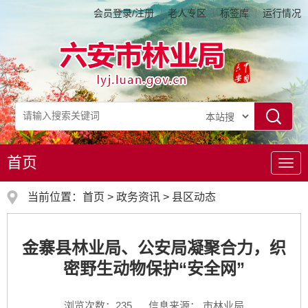
会员登录/注册
老人专区
标签库
运行情况
首页
导
航
当前位置：
首页
>
政务资讯
>
县区动态
金寨县林业局、公安局凝聚合力，织
密野生动物保护“安全网”
浏览次数：
235
信息来源： 市林业局