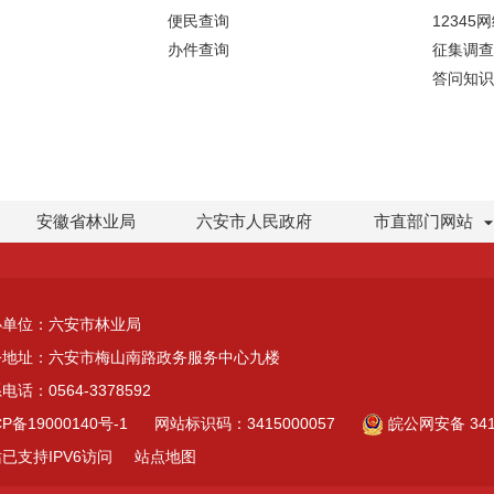
便民查询
12345
办件查询
征集调查
答问知识
安徽省林业局
六安市人民政府
市直部门网站
办单位：六安市林业局
公地址：六安市梅山南路政务服务中心九楼
电话：0564-3378592
CP备19000140号-1
网站标识码：3415000057
皖公网安备 3415
已支持IPV6访问
站点地图