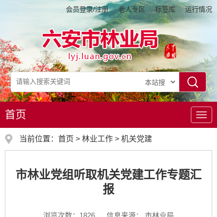
会员登录/注册
老人专区
标签库
运行情况
首页
导
航
当前位置：
首页
>
林业工作
>
机关党建
市林业党组听取机关党建工作专题汇
报
浏览次数：
1826
信息来源： 市林业局