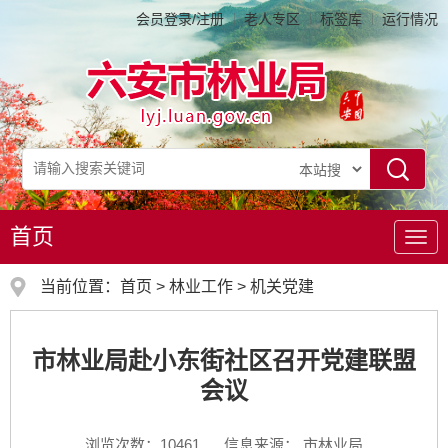
会员登录/注册
老人专区
标签库
运行情况
首页
导
航
当前位置：
首页
>
林业工作
>
机关党建
市林业局赴小东街社区召开党建联盟
会议
浏览次数：
10461
信息来源： 市林业局