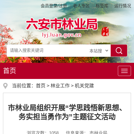
会员登录/注册
老人专区
标签库
运行情况
首页
导
航
当前位置：
首页
>
林业工作
>
机关党建
市林业局组织开展“学思践悟新思想、
务实担当勇作为”主题征文活动
浏览次数：
1058
信息来源： 市林业局