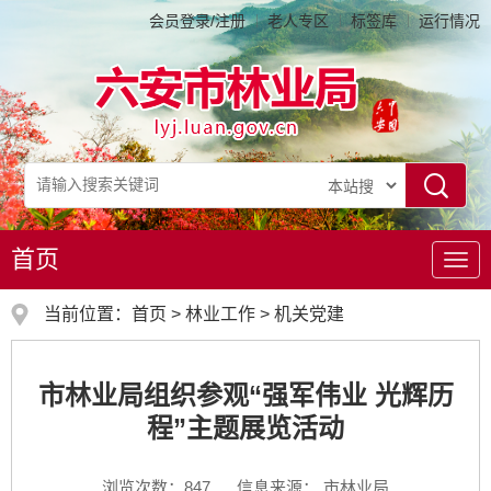
会员登录/注册
老人专区
标签库
运行情况
首页
导
航
当前位置：
首页
>
林业工作
>
机关党建
市林业局组织参观“强军伟业 光辉历
程”主题展览活动
浏览次数：
847
信息来源： 市林业局